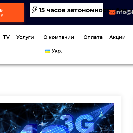
15 часов автономности без с
в
info@
ку
TV
Услуги
О компании
Оплата
Акции
Укр.