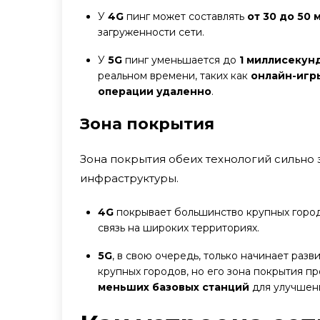
У
4G
пинг может составлять
от 30 до 50
загруженности сети.
У
5G
пинг уменьшается до
1 миллисекун
реальном времени, таких как
онлайн-игр
операции удаленно
.
Зона покрытия
Зона покрытия обеих технологий сильно
инфраструктуры.
4G
покрывает большинство крупных город
связь на широких территориях.
5G
, в свою очередь, только начинает разв
крупных городов, но его зона покрытия 
меньших базовых станций
для улучшени