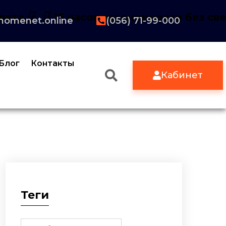
вета
15 часов автономности без св
homenet.online
(056) 71-99-000
Блог
Контакты
Кабинет
Теги