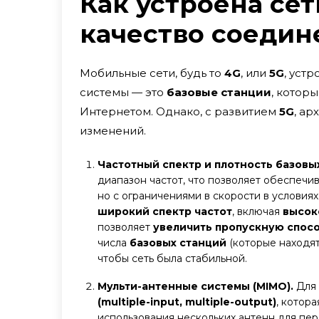
Как устроена сет
качество соедин
Мобильные сети, будь то
4G
, или
5G
, уст
системы — это
базовые станции
, котор
Интернетом. Однако, с развитием
5G
, ар
изменений.
Частотный спектр и плотность базовы
диапазон частот, что позволяет обеспечи
но с ограничениями в скорости в условиях
широкий спектр частот
, включая
высок
позволяет
увеличить пропускную спос
числа
базовых станций
(которые находят
чтобы сеть была стабильной.
Мульти-антенные системы (MIMO).
Для
(multiple-input, multiple-output)
, котора
использования нескольких антенн для пе