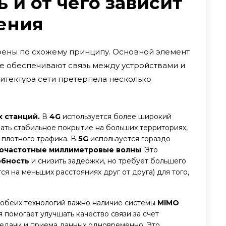
ь и от чего зависит
ения
роены по схожему принципу. Основной элемент
ые обеспечивают связь между устройствами и
хитектура сети претерпела несколько
х станций.
В
4G
используется более широкий
вать стабильное покрытие на больших территориях,
 плотного трафика. В
5G
используется гораздо
очастотные миллиметровые волны
. Это
обность
и снизить задержки, но требует большего
ся на меньших расстояниях друг от друга) для того,
 обеих технологий важно наличие системы
MIMO
я помогает улучшать качество связи за счет
редачи и приема данных одновременно. Это