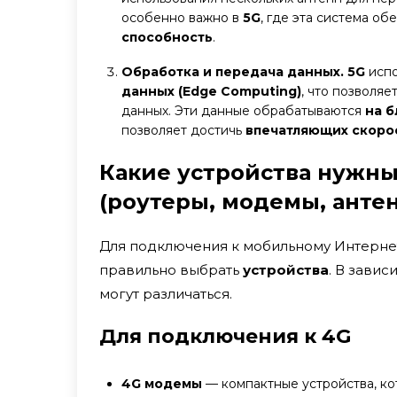
особенно важно в
5G
, где эта система о
способность
.
Обработка и передача данных. 5G
испо
данных (Edge Computing)
, что позволя
данных. Эти данные обрабатываются
на б
позволяет достичь
впечатляющих скорос
Какие устройства нужн
(роутеры, модемы, анте
Для подключения к мобильному Интерне
правильно выбрать
устройства
. В завис
могут различаться.
Для подключения к 4G
4G модемы
— компактные устройства, ко