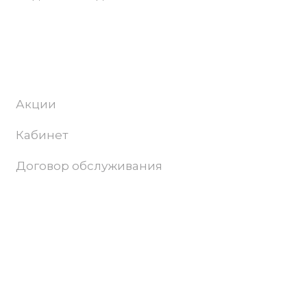
Абонентам
Акции
Кабинет
Договор обслуживания
Поддержка и продвижение сайта –
Progamma