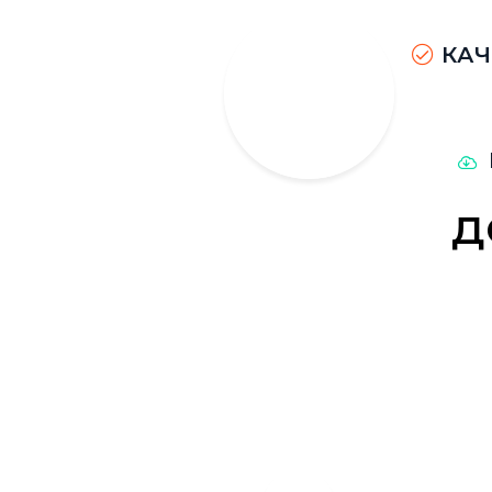
КАЧ
д