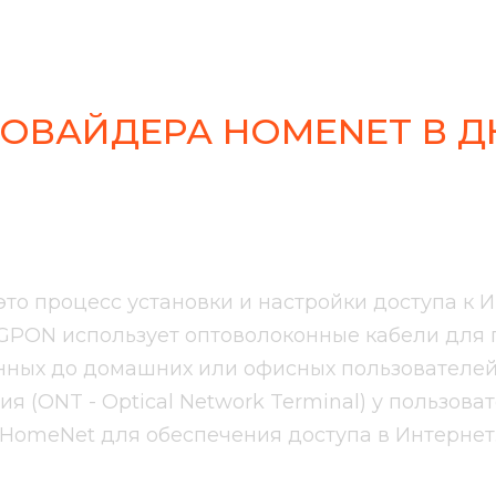
РОВАЙДЕРА
HOMENET В Д
PON Интерн
то процесс установки и настройки доступа к 
k). GPON использует оптоволоконные кабели дл
нных до домашних или офисных пользователей
я (ONT - Optical Network Terminal) у пользов
HomeNet для обеспечения доступа в Интернет