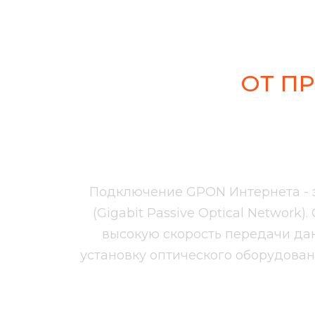
ОТ П
G
Подключение GPON Интернета - э
(Gigabit Passive Optical Networ
высокую скорость передачи да
установку оптического оборудовани