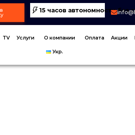
15 часов автономности без с
в
info@
ку
TV
Услуги
О компании
Оплата
Акции
Укр.