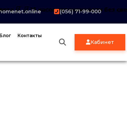
вета
15 часов автономности без св
homenet.online
(056) 71-99-000
Блог
Контакты
Кабинет