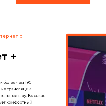
Подключить ГПОН Интернет
тернет с
т +
к более чем 190
ные трансляции,
тельные шоу. Высокое
рует комфортный