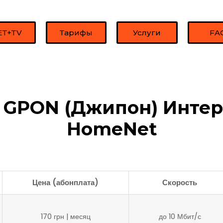
ET+TV
Тарифы
Услуги
FA
 GPON (Джипон) Интер
HomeNet
Цена (абонплата)
Скорость
170 грн | месяц
до 10 Мбит/с