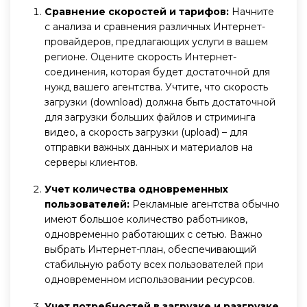
Сравнение скоростей и тарифов:
Начните
с анализа и сравнения различных Интернет-
провайдеров, предлагающих услуги в вашем
регионе. Оцените скорость Интернет-
соединения, которая будет достаточной для
нужд вашего агентства. Учтите, что скорость
загрузки (download) должна быть достаточной
для загрузки больших файлов и стриминга
видео, а скорость загрузки (upload) – для
отправки важных данных и материалов на
серверы клиентов.
Учет количества одновременных
пользователей:
Рекламные агентства обычно
имеют большое количество работников,
одновременно работающих с сетью. Важно
выбрать Интернет-план, обеспечивающий
стабильную работу всех пользователей при
одновременном использовании ресурсов.
Учет потребностей в загрузке и разгрузке