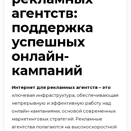
агентств:
поддержка
успешных
онлайн-
кампаний
Интернет для рекламных агентств – это
ключевая инфраструктура, обеспечивающая
непрерывную и эффективную работу над
онлайн-кампаниями, основой современных
маркетинговых стратегий. Рекламные
агентства полагаются на высокоскоростной