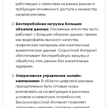
работающих с клиентами на разных рынках и
требующих мгновенного доступа к множеству
каналов рекламы.
Бесперебойная загрузка больших
объемов данных:
Рекламные агентства часто
работают с большим объемом данных, такими
как видеофайлы высокого качества,
графические материалы или комплексные
аналитические данные. Скоростной Интернет
обеспечивает бесперебойную загрузку и
обработку этих данных без значительных
задержек.
Оперативное управление онлайн-
кампаниями:
В области цифровой рекламы
принципиально быть готовым скоро
реагировать на конфигурации в рыночных
условиях и клиентских потребностях.
Высокоскоростной Интернет позволяет
оперативно изменять стратегии кампаний,