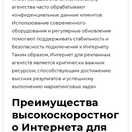
агентства часто обрабатывают
конфиденциальные данные клиентов.
Использование современного
оборудования и регулярные обновления
помогают поддерживать стабильность и
безопасность подключения к Интернету.
Таким образом, Интернет для рекламных
агентств является критически важным
ресурсом, способствующим достижению
высоких результатов и успешному
выполнению маркетинговых задач.
Преимущества
высокоскоростног
о Интернета для