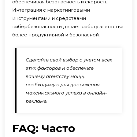
обеспечивая безопасность и скорость.
Интеграция с маркетинговыми
инструментами и средствами
кибербезопасности делает работу агентства
более продуктивной и безопасной.
Сделайте свой выбор с учетом всех
этих факторов и обеспечьте
вашему агентству мощь,
необходимую для достижения
максимального успеха в онлайн-
рекламе.
FAQ: Часто