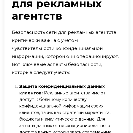
для рекламных
агентств
Безопасность сети для рекламных агентств
критически важна с учетом
чувствительности конфиденциальной
информации, которой они операционируют.
Вот ключевые аспекты безопасности,
которые следует учесть:
Защита конфиденциальных данных
клиентов:
Рекламные агентства имеют
доступ к большому количеству
конфиденциальной информации своих
клиентов, таких как стратегии маркетинга,
бюджеты и аналитические данные. Для
защиты данных от несанкционированного
доступа важно использовать современные