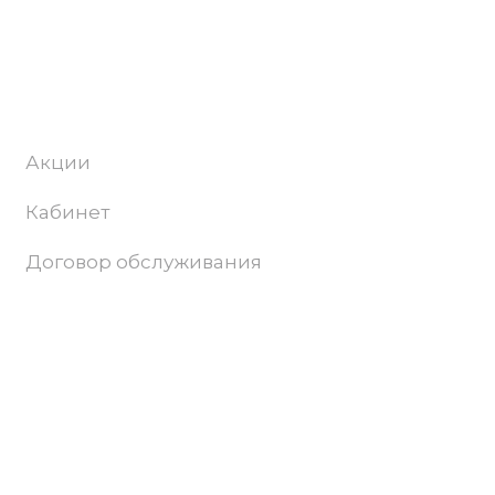
Абонентам
Акции
Кабинет
Договор обслуживания
Поддержка и продвижение сайта –
Progamma