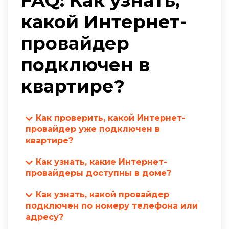
FAQ: Как узнать,
какой Интернет-
провайдер
подключен в
квартире?
Как проверить, какой Интернет-
провайдер уже подключен в
квартире?
Чтобы узнать, какой Интернет-провайдер
Как узнать, какие Интернет-
подключен в квартире, воспользуйтесь
провайдеры доступны в доме?
следующими способами:
Узнать доступных Интернет-провайдеров
Проверьте договор с Интернет-
Как узнать, какой провайдер
в доме можно несколькими способами:
подключен по номеру телефона или
провайдером, который могли оставить
Посетите сайты провайдеров и введите
адресу?
предыдущие жильцы.
адрес в форме проверки доступности