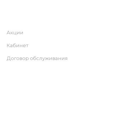
Абонентам
Акции
Кабинет
Договор обслуживания
Поддержка и продвижение сайта –
Progamma