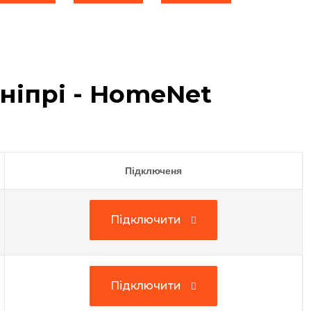
ніпрі - HomeNet
Підключеня
Підключити
Підключити
Підключити
Підключити