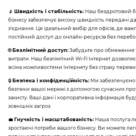
📡
Швидкість і стабільність:
Наш бездротовий бе
бізнесу забезпечує високу швидкість передачі да
з'єднання. Це ідеальний вибір для офісів, де ва
постійний доступ до онлайн-ресурсів без перебої
🌐
Безлімітний доступ:
Забудьте про обмеження т
витрати. Наш безлімітний Wi-Fi Інтернет дозволя
всіма можливостями Інтернету без страху переви
🔒
Безпека і конфіденційність:
Ми забезпечуємо
безпеки вашої мережі з допомогою сучасних про
захисту. Ваші дані і корпоративна інформація буду
зовнішніх загроз.
💼
Гнучкість і масштабованість:
Наша послуга ле
зростаючі потреби вашого бізнесу. Ви можете ле