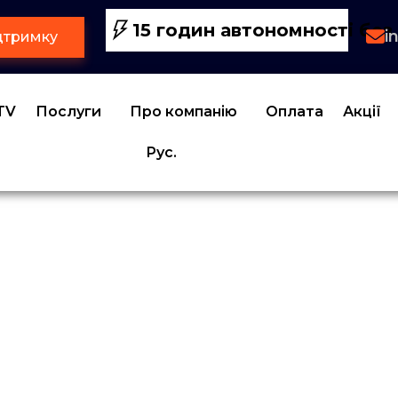
15 годин автономності без 
i
дтримку
TV
Послуги
Про компанію
Оплата
Акції
Рус.