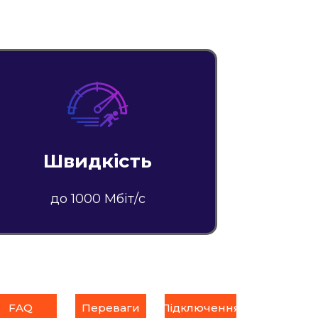
Швидкість
до 1000 Мбіт/с
FAQ
Переваги
Підключення