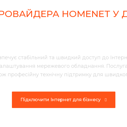
ПРОВАЙДЕРА
HOMENET У Д
ернет для біз
езпечує стабільний та швидкий доступ до Інтерн
налаштування мережевого обладнання. Послуга 
також професійну технічну підтримку для швидко
Підключити Інтернет для бізнесу
Підключити Інтернет для бізнесу