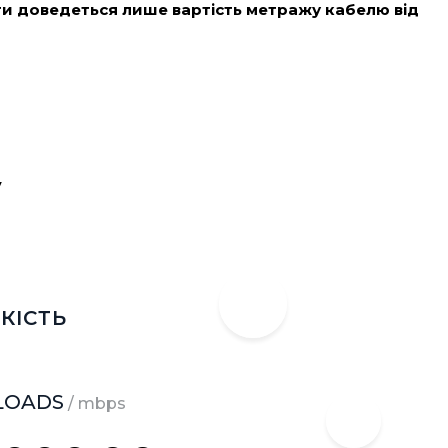
и доведеться лише вартість метражу кабелю від
у
КІСТЬ
LOADS
/ mbps