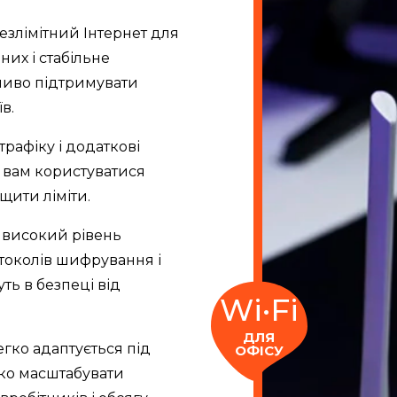
злімітний Інтернет для
них і стабільне
жливо підтримувати
в.
рафіку і додаткові
є вам користуватися
щити ліміти.
 високий рівень
токолів шифрування і
ть в безпеці від
Wі·Fі
ДЛЯ
гко адаптується під
ОФІСУ
гко масштабувати