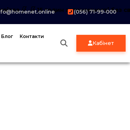
світла
15 годин автономності без св
nfo@homenet.online
(056) 71-99-000
Блог
Контакти
Кабінет