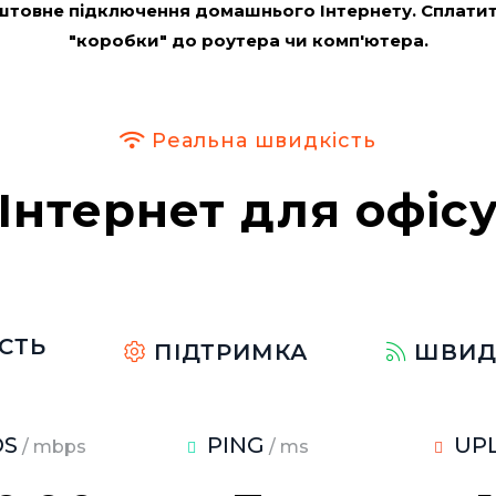
штовне підключення домашнього Інтернету. Сплатит
"коробки" до роутера чи комп'ютера.
Реальна швидкість
Інтернет для офіс
ІСТЬ
ПІДТРИМКА
ШВИД
S
PING
UP
/ mbps
/ ms