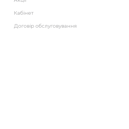
Акції
Кабінет
Договір обслуговування
Підтримка та просування сайту –
Progamma