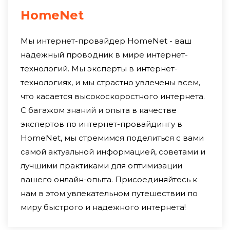
способность.
HomeNet
Технологии и инфраструктура постоянно
развиваются, и с каждым годом скорость
Мы интернет-провайдер HomeNet - ваш
Интернета будет становиться еще выше.
надежный проводник в мире интернет-
технологий. Мы эксперты в интернет-
технологиях, и мы страстно увлечены всем,
что касается высокоскоростного интернета.
С багажом знаний и опыта в качестве
экспертов по интернет-провайдингу в
HomeNet, мы стремимся поделиться с вами
самой актуальной информацией, советами и
лучшими практиками для оптимизации
вашего онлайн-опыта. Присоединяйтесь к
нам в этом увлекательном путешествии по
миру быстрого и надежного интернета!