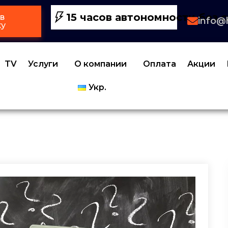
15 часов автономности без с
в
info@
ку
TV
Услуги
О компании
Оплата
Акции
Укр.