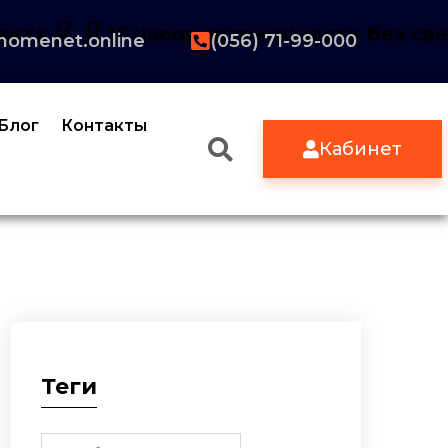
вета
15 часов автономности без св
homenet.online
(056) 71-99-000
Блог
Контакты
Кабинет
Теги