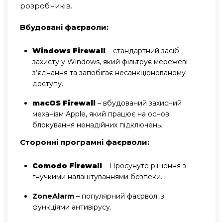
розробників.
Вбудовані фаєрволи:
Windows Firewall
– стандартний засіб
захисту у Windows, який фільтрує мережеві
з’єднання та запобігає несанкціонованому
доступу.
macOS Firewall
– вбудований захисний
механізм Apple, який працює на основі
блокування ненадійних підключень.
Сторонні програмні фаєрволи:
Comodo Firewall
– Просунуте рішення з
гнучкими налаштуваннями безпеки.
ZoneAlarm
– популярний фаєрвол із
функціями антивірусу.