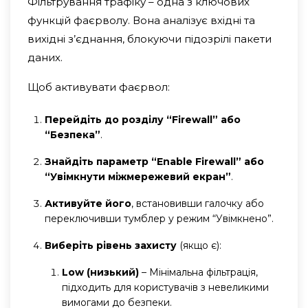
Фільтрування трафіку – одна з ключових
функцій фаєрволу. Вона аналізує вхідні та
вихідні з’єднання, блокуючи підозрілі пакети
даних.
Щоб активувати фаєрвол:
Перейдіть до розділу “Firewall” або
“Безпека”
.
Знайдіть параметр “Enable Firewall” або
“Увімкнути міжмережевий екран”
.
Активуйте його
, встановивши галочку або
переключивши тумблер у режим “Увімкнено”.
Виберіть рівень захисту
(якщо є):
Low (низький)
– Мінімальна фільтрація,
підходить для користувачів з невеликими
вимогами до безпеки.