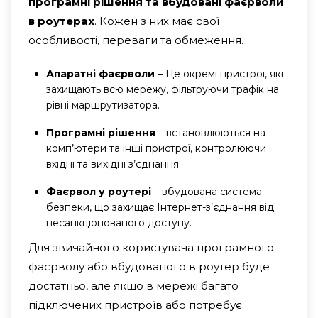
програмні рішення та вбудовані фаєрволи
в роутерах
. Кожен з них має свої
особливості, переваги та обмеження.
Апаратні фаєрволи
– Це окремі пристрої, які
захищають всю мережу, фільтруючи трафік на
рівні маршрутизатора.
Програмні рішення
– встановлюються на
комп’ютери та інші пристрої, контролюючи
вхідні та вихідні з’єднання.
Фаєрвол у роутері
– вбудована система
безпеки, що захищає Інтернет-з’єднання від
несанкціонованого доступу.
Для звичайного користувача програмного
фаєрволу або вбудованого в роутер буде
достатньо, але якщо в мережі багато
підключених пристроїв або потребує