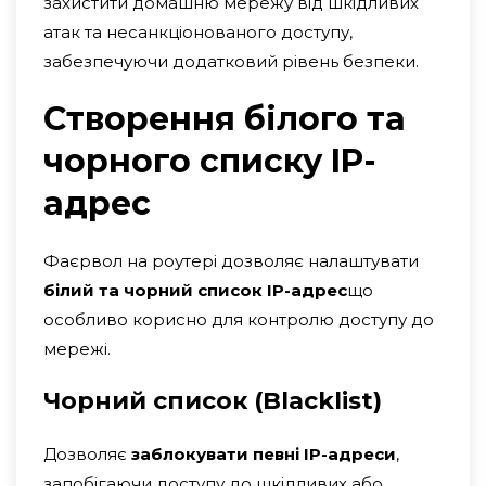
захистити домашню мережу від шкідливих
атак та несанкціонованого доступу,
забезпечуючи додатковий рівень безпеки.
Створення білого та
чорного списку IP-
адрес
Фаєрвол на роутері дозволяє налаштувати
білий та чорний список IP-адрес
що
особливо корисно для контролю доступу до
мережі.
Чорний список (Blacklist)
Дозволяє
заблокувати певні IP-адреси
,
запобігаючи доступу до шкідливих або