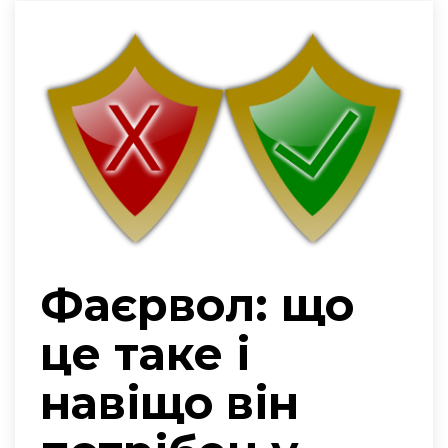
Фаєрвол: що
це таке і
навіщо він