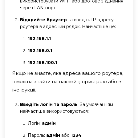
використовувати Wi-Fi або дротове з’єднання
через LAN-порт.
Відкрийте браузер
та введіть IP-адресу
роутера в адресний рядок. Найчастіше це:
192.168.1.1
192.168.0.1
192.168.100.1
Якщо не знаєте, яка адреса вашого роутера,
її можна знайти на наклейці пристрою або в
інструкції.
Введіть логін та пароль
. За умовчанням
найчастіше використовуються:
Логін:
адмін
Пароль:
адмін
або
1234