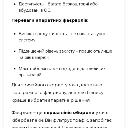
Доступність – багато безкоштовні або
вбудовані в ОС.
Переваги апаратних фаєрволів:
Висока продуктивність – не навантажують
систему.
Підвищений рівень захисту – працюють лише
на рівні мережі.
Масштабованість – підходять для великих
організацій.
Для звичайного користувача достатньо
програмного фаєрволу, але для бізнесу
краще вибрати апаратне рішення.
Фаєрвол – це
перша лінія оборони
у світі
кібербезпеки. Він фільтрує трафік, запобігає
атакам і захищає дані. Незалежно від того,