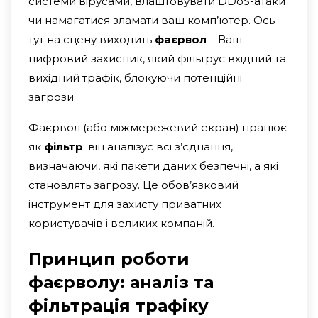
системи вірусами, влаштовувати DDoS-атаки
чи намагатися зламати ваш комп’ютер. Ось
тут на сцену виходить
фаєрвол
– Ваш
цифровий захисник, який фільтрує вхідний та
вихідний трафік, блокуючи потенційні
загрози.
Фаєрвол (або міжмережевий екран) працює
як
фільтр
: він аналізує всі з’єднання,
визначаючи, які пакети даних безпечні, а які
становлять загрозу. Це обов’язковий
інструмент для захисту приватних
користувачів і великих компаній.
Принцип роботи
фаєрволу: аналіз та
фільтрація трафіку