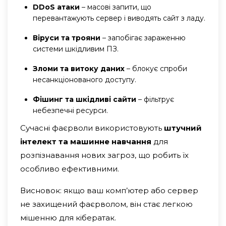
DDoS атаки
– масові запити, що
перевантажують сервер і виводять сайт з ладу.
Віруси та трояни
– запобігає зараженню
системи шкідливим ПЗ.
Зломи та витоку даних
– блокує спроби
несанкціонованого доступу.
Фішинг та шкідливі сайти
– фільтрує
небезпечні ресурси.
Сучасні фаєрволи використовують
штучний
інтелект та машинне навчання
для
розпізнавання нових загроз, що робить їх
особливо ефективними.
Висновок: якщо ваш комп’ютер або сервер
не захищений фаєрволом, він стає легкою
мішенню для кібератак.