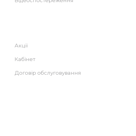
Відеоспостереження
Абонентам
Акції
Кабінет
Договір обслуговування
Підтримка та просування сайту –
Progamma