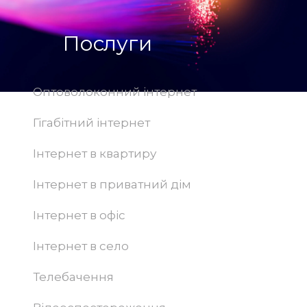
Послуги
Оптоволоконний інтернет
Гігабітний інтернет
Інтернет в квартиру
Інтернет в приватний дім
Інтернет в офіс
Інтернет в село
Телебачення