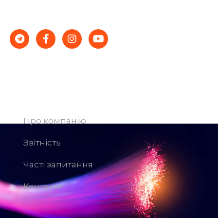
ціни – гарантія стабільності і успіху.
Компанія
Про компанію
Звітність
Часті запитання
Контакти