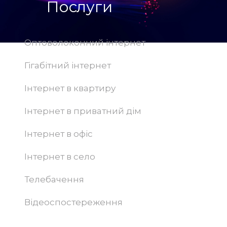
Послуги
Оптоволоконний інтернет
Гігабітний інтернет
Інтернет в квартиру
Інтернет в приватний дім
Інтернет в офіс
Інтернет в село
Телебачення
Відеоспостереження