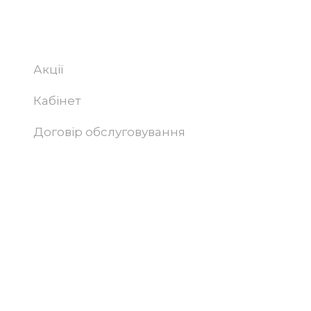
Абонентам
Акції
Кабінет
Договір обслуговування
Підтримка та просування сайту –
Progamma