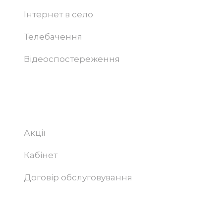
Інтернет в село
Телебачення
Відеоспостереження
Абонентам
Акції
Кабінет
Договір обслуговування
Підтримка та просування сайту –
Progamma