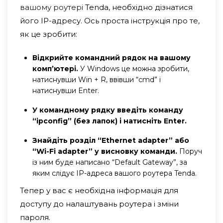
вашому роутері
Tenda, необхідно дізнатися
його IP-адресу. Ось проста інструкція про те,
як це зробити:
Відкрийте командний рядок на вашому
комп’ютері.
У Windows це можна зробити,
натиснувши Win + R, ввівши “cmd” і
натиснувши Enter.
У командному рядку введіть команду
“ipconfig” (без лапок) і натисніть Enter.
Знайдіть розділ “Ethernet adapter” або
“Wi-Fi adapter” у висновку команди.
Поруч
із ним буде написано “Default Gateway”, за
яким слідує IP-адреса вашого роутера Tenda.
Тепер у вас є необхідна інформація для
доступу до налаштувань роутера і зміни
пароля.