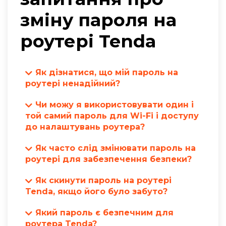
зміну пароля на
роутері Tenda
Як дізнатися, що мій пароль на
роутері ненадійний?
Слабкі паролі легко підібрати або вгадати.
Чи можу я використовувати один і
Якщо ваш пароль складається з простих
той самий пароль для Wi-Fi і доступу
слів, чисел або містить особисті дані, він
до налаштувань роутера?
може вважатися ненадійним.
Використання одного й того самого
Як часто слід змінювати пароль на
Рекомендується використовувати довгі
пароля для Wi-Fi та адміністративного
роутері для забезпечення безпеки?
паролі з різноманітною комбінацією
доступу до роутера не рекомендується з
Рекомендується періодично змінювати
символів.
міркувань безпеки. Різні паролі підвищують
Як скинути пароль на роутері
пароль на роутері, особливо якщо є
Tenda, якщо його було забуто?
рівень захисту вашої мережі та пристроїв.
підозри на можливі загрози безпеці або
Якщо ви забули пароль на роутері Tenda,
якщо пароль було скомпрометовано. Це
Який пароль є безпечним для
можна виконати скидання до заводських
роутера Tenda?